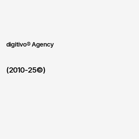
pojmy,
kterým
nemusí
rozumět.
Odkaz na web
digitivo® Agency
(2010-25©)
123allpool
/
2026
PROWATT
/
2026