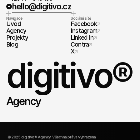
hello@digitivo.cz
Navigace
Sociální sítě
Úvod
Facebook
Agency
Instagram
Projekty
Linked In
Blog
Contra
X
digitivo®
Agency
© 2025 digitivo® Agency. Všechna práva vyhrazena