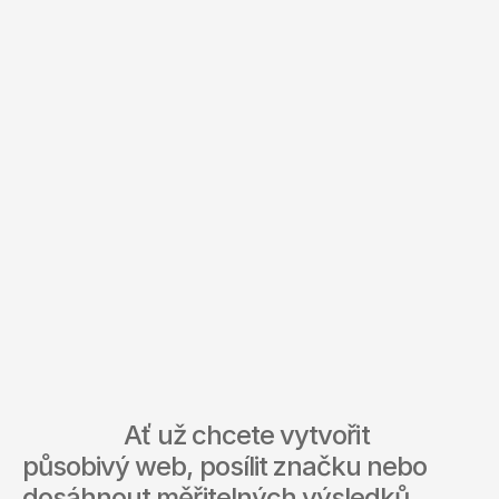
Odeslat
Odesláním formuláře souhlasíte s
Podmínky užívání
.
+420 774 346 100
hello@digitivo.cz
Facebook
Instagram
Linked In
X
                  Ať už chcete vytvořit 
působivý web, posílit značku nebo 
dosáhnout měřitelných výsledků, 