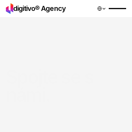
Select Language
digitivo® Agency
Spojte se s 
námi.