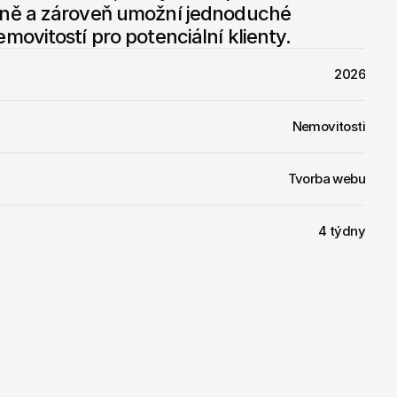
ně a zároveň umožní jednoduché 
ovitostí pro potenciální klienty.
2026
Nemovitosti
Tvorba webu
4 týdny
Odkaz na web
lo
vytvořit
web,
který
bude
ě
a
důvěryhodně,
ale
zároveň