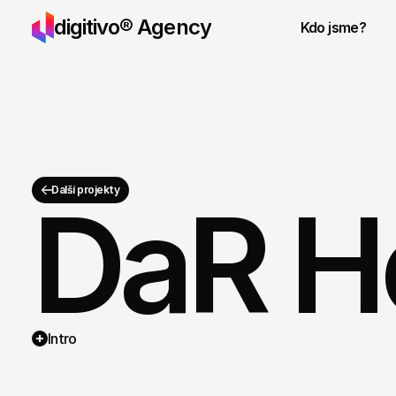
digitivo® Agency
Kdo jsme?
Další projekty
DaR 
Služby
Ceník
Intro
Projekty
Kontakt