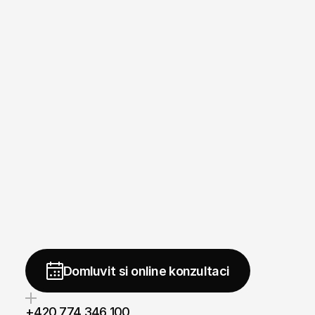
Ať
už
chcete
vytvořit
web,
posílit
značku
nebo
dosáh
měřitelných
výsledků,
jsme
tu
Začněte
ZDARMA
Domluvit si online konzultaci
+420 774 346 100