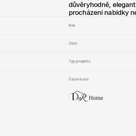
důvěryhodně, elegant
procházení nabídky nem
Rok
Obor
Typ projektu
Časová osa
Hlavní
výzvou
by
působit
prémiov