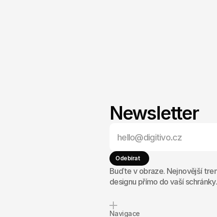
Newsletter
působivý
nout
pro
vás.
Odebírat
Buďte v obraze. Nejnovější tren
designu přímo do vaší schránky
Navigace