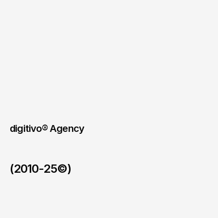
stěhování
často
řeší
lidé
ve
spěchu,
proto
bylo
důležité
vytvořit
stručný
a
přehledný
obsah,
kde
se
návštěvník
rychle
zorientuje.
Odkaz na web
digitivo® Agency
(2010-25©)
123allpool
/
2026