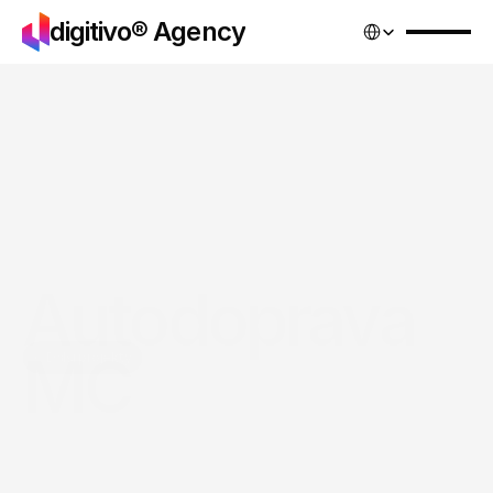
Select Language
digitivo® Agency
Autodoprava 
MC
Další projekty
Služby