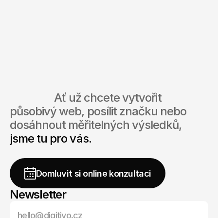
CEO
digitivo® Agency
Zeptejte se přímo
                  Ať už chcete vytvořit 
působivý web, posílit značku nebo 
dosáhnout měřitelných výsledků, 
jsme tu pro vás.
Začněte
ZDARMA
Domluvit si online konzultaci
Newsletter